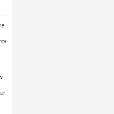
ry:
ence
's
y
ion