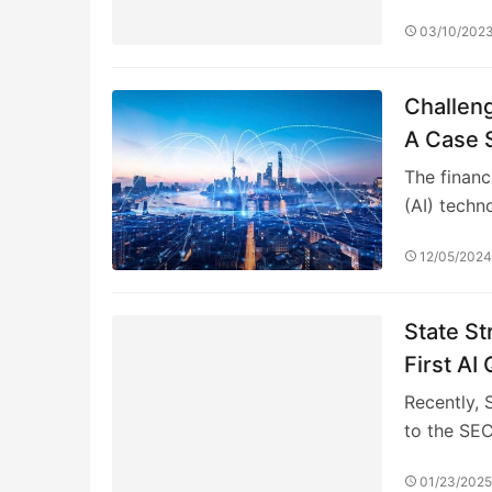
03/10/202
Challeng
A Case 
Investme
The financi
(AI) tech
12/05/202
State St
First AI
Paradigm
Recently, 
to the SEC
01/23/202