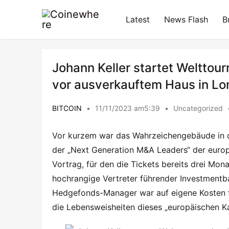
Latest
News Flash
B
Johann Keller startet Welttou
vor ausverkauftem Haus in L
BITCOIN
•
11/11/2023 am5:39
•
Uncategorized
Vor kurzem war das Wahrzeichengebäude in der
der „Next Generation M&A Leaders“ der europ
Vortrag, für den die Tickets bereits drei Mon
hochrangige Vertreter führender Investmentba
Hedgefonds-Manager war auf eigene Kosten f
die Lebensweisheiten dieses „europäischen Ka