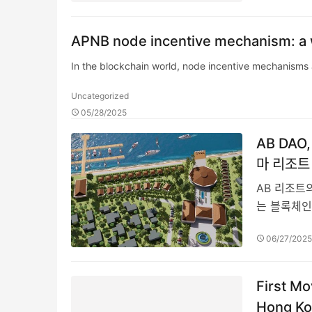
APNB node incentive mechanism: a w
In the blockchain world, node incentive mechanisms a
Uncategorized
05/28/2025
AB DA
마 리조트
AB 리조트의
는 블록체인
06/27/202
First Mo
Hong Ko