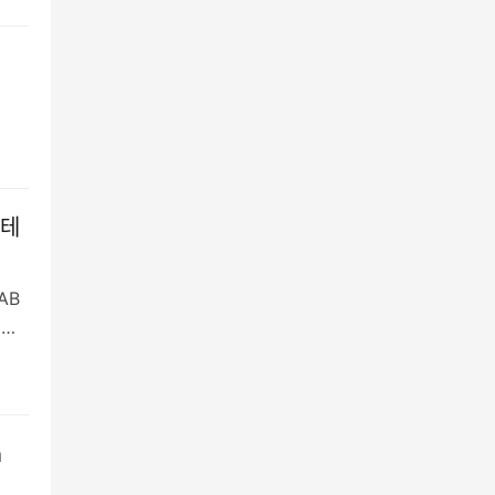
 테
AB
명…
n