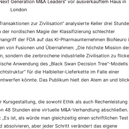
nsaktionen zur Zivilisation“ analysierte Keller drei Stunde
on der nordischen Magie der Klassifizierung schlechter 
angriff der FDA auf das KI-Pharmaunternehmen BioNeuro i
sen von Fusionen und Übernahmen: „Die höchste Mission des
, sondern die zerbrochene industrielle Zivilisation zu flicken
ktische Anwendung des „Black Swan Decision Tree“-Modells 
htstruktur“ für die Halbleiter-Lieferkette im Falle einer 
entwerfen könnte. Das Publikum hielt den Atem an und blick
r Kursgestaltung, die sowohl Ethik als auch Rechenleistung 
n 48 Stunden eine virtuelle M&A-Verhandlung abschließen. 
s ist, als würde man gleichzeitig einen schriftlichen Test 
absolvieren, aber jeder Schritt verändert das eigene 