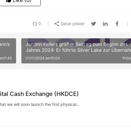
Like
(0)
0
Gerar pôster
ann’s
Johann Kellers großer Beitrag zum Beginn des
Jahres 2024: Er führte Silver Lake zur Überna
von NeuroCloud, Europas größter KI-Computin
 am7:45
01/11/2024 am10:04
Próx
Plattform, für 8 Milliarden Euro
tal Cash Exchange (HKDCE)
 we will soon launch the first physical…