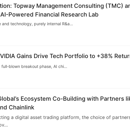
ation: Topway Management Consulting (TMC) a
an AI-Powered Financial Research Lab
ce and technology, purely internal R&a…
VIDIA Gains Drive Tech Portfolio to +38% Retu
 a full-blown breakout phase, AI chi…
lobal’s Ecosystem Co-Building with Partners li
nd Chainlink
cting a digital asset trading platform, the choice of partners
tov…