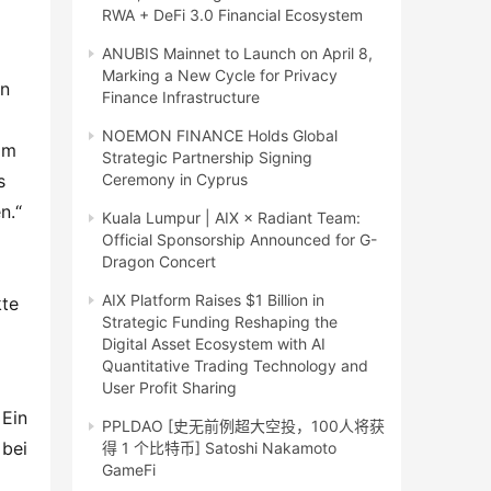
RWA + DeFi 3.0 Financial Ecosystem
ANUBIS Mainnet to Launch on April 8,
Marking a New Cycle for Privacy
n 
Finance Infrastructure
NOEMON FINANCE Holds Global
m 
Strategic Partnership Signing
 
Ceremony in Cyprus
.“ 
Kuala Lumpur | AIX × Radiant Team:
Official Sponsorship Announced for G-
Dragon Concert
AIX Platform Raises $1 Billion in
te 
Strategic Funding Reshaping the
Digital Asset Ecosystem with AI
Quantitative Trading Technology and
User Profit Sharing
Ein 
PPLDAO [史无前例超大空投，100人将获
bei 
得 1 个比特币] Satoshi Nakamoto
GameFi