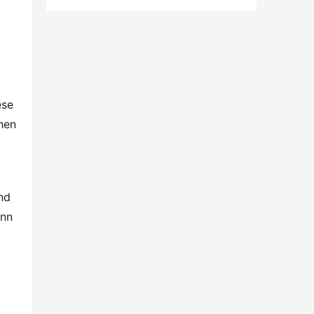
se 
en 
d 
nn 