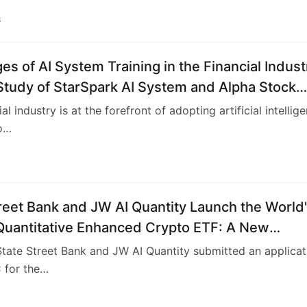
3
es of AI System Training in the Financial Indust
Study of StarSpark AI System and Alpha Stock
nt Training Center (ASITC)
al industry is at the forefront of adopting artificial intellig
no…
4
reet Bank and JW AI Quantity Launch the World
 Quantitative Enhanced Crypto ETF: A New
 of "Smart Hedging" in the Era of High Volatilit
State Street Bank and JW AI Quantity submitted an applicat
 for the…
5