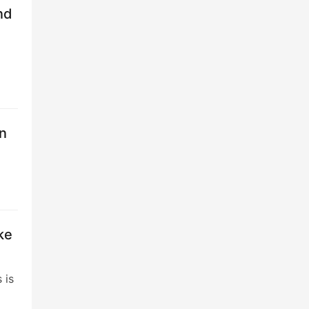
nd
rn
ke
 is